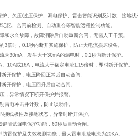
路保护、欠压/过压保护、漏电保护、雷击智能识别及计数、接地
障记忆、合闸前检测、自动重合等智能远程控制功能。
故障和永久故障，故障消除后自动重新合闸，无需人工干预。
的3倍时，0.1秒内断开实施保护，防止大电流损坏设备。
流为30mA，发生大于30mA的漏电时，0.1秒内断开保护。
A、10A或16A，电流大于额定电流1.15倍时，即时断开保护。
V时断开保护，电压降回正常后自动合闸。
V时断开保护，电压回升后自动合闸。
电压，异常情况下断开保护并报警。
识别雷电冲击并计数，防止误动作。
L、N接线极性及接地状态，异常时断开保护。
按键测试漏电保护功能，60秒后自动合闸。
型防雷保护及失效检测功能，最大雷电泄放电流为20KA。