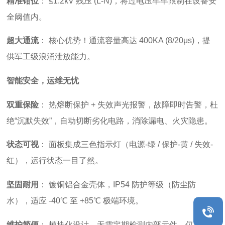
精准钳位
：
≤1.2kV 残压 (L-N)，将过电压牢牢限制在设备安
全阈值内。
超大通流
：
核心优势！通流容量高达 400KA (8/20μs)，提
供军工级浪涌泄放能力。
智能安全，运维无忧
双重保险
：
热熔断保护 + 失效声光报警，故障即时告警，杜
绝“沉默失效”，自动切断劣化电路，消除漏电、火灾隐患。
状态可视
：
面板集成三色指示灯（电源-绿 / 保护-黄 / 失效-
红），运行状态一目了然。
坚固耐用
：
镀铜铝合金壳体，IP54 防护等级（防尘防
水），适应 -40℃ 至 +85℃ 极端环境。
维护简便
：
模块化设计，无需定期检测内部元件，仅需观察